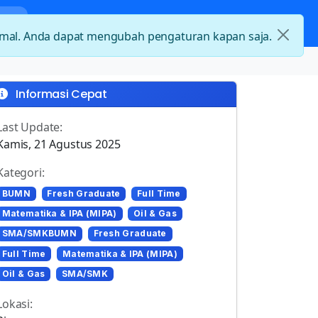
nda
Kategori Loker
Kontak
timal. Anda dapat mengubah pengaturan kapan saja.
Informasi Cepat
Last Update:
Kamis, 21 Agustus 2025
Kategori:
BUMN
Fresh Graduate
Full Time
Matematika & IPA (MIPA)
Oil & Gas
SMA/SMKBUMN
Fresh Graduate
Full Time
Matematika & IPA (MIPA)
Oil & Gas
SMA/SMK
Lokasi: