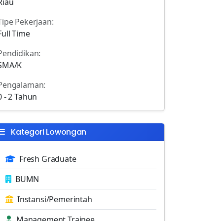
Riau
Tipe Pekerjaan:
Full Time
Pendidikan:
SMA/K
Pengalaman:
0 - 2 Tahun
Kategori Lowongan
Fresh Graduate
BUMN
Instansi/Pemerintah
Management Trainee