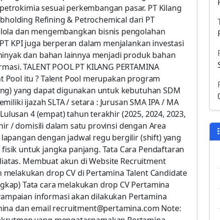
etrokimia sesuai perkembangan pasar. PT Kilang
ubholding Refining & Petrochemical dari PT
elola dan mengembangkan bisnis pengolahan
 PT KPI juga berperan dalam menjalankan investasi
 minyak dan bahan lainnya menjadi produk bahan
farmasi. TALENT POOL PT KILANG PERTAMINA
 Pool itu ? Talent Pool merupakan program
cing) yang dapat digunakan untuk kebutuhan SDM
iliki ijazah SLTA / setara : Jurusan SMA IPA / MA
 Lulusan 4 (empat) tahun terakhir (2025, 2024, 2023,
hir / domisili dalam satu provinsi dengan Area
apangan dengan jadwal regu bergilir (shift) yang
sik untuk jangka panjang. Tata Cara Pendaftaran
 diatas. Membuat akun di Website Recruitment
 melakukan drop CV di Pertamina Talent Candidate
gkap) Tata cara melakukan drop CV Pertamina
nyampaian informasi akan dilakukan Pertamina
mina dan email recruitment@pertamina.com Note: