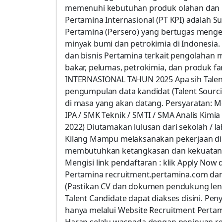
memenuhi kebutuhan produk olahan dan p
Pertamina Internasional (PT KPI) adalah S
Pertamina (Persero) yang bertugas meng
minyak bumi dan petrokimia di Indonesia.
dan bisnis Pertamina terkait pengolahan
bakar, pelumas, petrokimia, dan produk 
INTERNASIONAL TAHUN 2025 Apa sih Talent
pengumpulan data kandidat (Talent Sour
di masa yang akan datang. Persyaratan: Mem
IPA / SMK Teknik / SMTI / SMA Analis Kimia
2022) Diutamakan lulusan dari sekolah / la
Kilang Mampu melaksanakan pekerjaan di l
membutuhkan ketangkasan dan kekuatan fi
Mengisi link pendaftaran : klik Apply Now
Pertamina recruitment.pertamina.com dan
(Pastikan CV dan dokumen pendukung len
Talent Candidate dapat diakses disini. Pe
hanya melalui Website Recruitment Perta