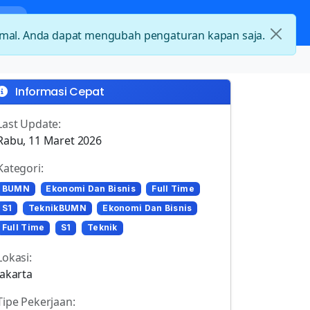
nda
Kategori Loker
Kontak
timal. Anda dapat mengubah pengaturan kapan saja.
Informasi Cepat
Last Update:
Rabu, 11 Maret 2026
Kategori:
BUMN
Ekonomi Dan Bisnis
Full Time
S1
TeknikBUMN
Ekonomi Dan Bisnis
Full Time
S1
Teknik
Lokasi:
Jakarta
Tipe Pekerjaan: