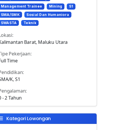
Management Trainee
Mining
S1
SMA/SMK
Sosial Dan Humaniora
SWASTA
Teknik
Lokasi:
Kalimantan Barat, Maluku Utara
Tipe Pekerjaan:
Full Time
Pendidikan:
SMA/K, S1
Pengalaman:
0 - 2 Tahun
Kategori Lowongan