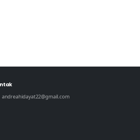
ntak
andreahidayat22@gmail.com