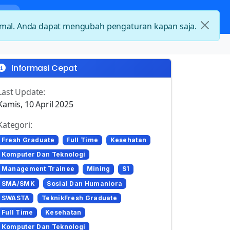
nda
Kategori Loker
Kontak
timal. Anda dapat mengubah pengaturan kapan saja.
Informasi Cepat
Last Update:
Kamis, 10 April 2025
Kategori:
Fresh Graduate
Full Time
Kesehatan
Komputer Dan Teknologi
Management Trainee
Mining
S1
SMA/SMK
Sosial Dan Humaniora
SWASTA
TeknikFresh Graduate
Full Time
Kesehatan
Komputer Dan Teknologi