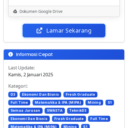
Dokumen Google Drive
Lamar Sekarang
Informasi Cepat
Last Update:
Kamis, 2 Januari 2025
Kategori:
D3
Ekonomi Dan Bisnis
Fresh Graduate
Full Time
Matematika & IPA (MIPA)
Mining
S1
Semua Jurusan
SWASTA
TeknikD3
Ekonomi Dan Bisnis
Fresh Graduate
Full Time
Matematika & IPA (MIPA)
Mining
S1