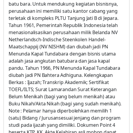
batu bara. Untuk mendukung kegiatan bisnisnya,
perusahaan ini memiliki satu kantor cabang yang
terletak di kompleks PLTU Tanjung Jati B di Jepara.
Tahun 1961, Pemerintah Republik Indonesia telah
menasionalisasikan perusahaan milik Belanda NV
Netherlandsch-Indische Steenkolen Handel-
Maatschappij (NV NISHM) dan diubah jadi PN
Menunda Kapal Tundabara dengan bisnis utama
adalah jasa angkutan batubara dan jasa kapal
pandu. Tahun 1966, PN Menunda Kapal Tundabara
diubah jadi PN Bahtera Adhiguna. Kelengkapan
Berkas : Ijazah; Transkrip Akademik; Sertifikat
TOEFL/ILTS; Surat Lamarandan Surat Keterangan
Belum Menikah (bagi yang belum menikah) atau
Buku Nikah/Akta Nikah (bagi yang sudah menikah).
Note : Pelamar hanya diperbolehkan memilih 1
(satu) Bidang / Jurusansesuai jenjang dan program
studi pada ijazah yang dimiliki. Dokumen Point 4
beserta KTP, KK, Akte Kelahiran asli mohon dapat