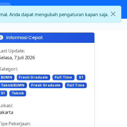
nda
Kategori Loker
Kontak
timal. Anda dapat mengubah pengaturan kapan saja.
Informasi Cepat
Last Update:
Selasa, 7 Juli 2026
Kategori:
BUMN
Fresh Graduate
Full Time
S1
TeknikBUMN
Fresh Graduate
Full Time
S1
Teknik
Lokasi:
Jakarta
Tipe Pekerjaan: