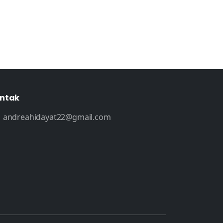
ntak
andreahidayat22@gmail.com