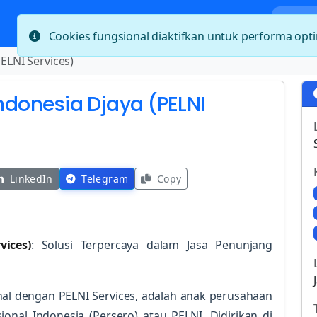
Bera
Cookies fungsional diaktifkan untuk performa op
PELNI Services)
Indonesia Djaya (PELNI
LinkedIn
Telegram
Copy
vices)
: Solusi Terpercaya dalam Jasa Penunjang
enal dengan PELNI Services, adalah anak perusahaan
nal Indonesia (Persero) atau PELNI. Didirikan di