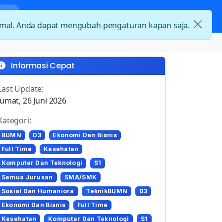
nda
Kategori Loker
Kontak
timal. Anda dapat mengubah pengaturan kapan saja.
Informasi Cepat
Last Update:
Jumat, 26 Juni 2026
Kategori:
BUMN
D3
Ekonomi Dan Bisnis
Full Time
Kesehatan
Komputer Dan Teknologi
S1
Semua Jurusan
SMA/SMK
Sosial Dan Humaniora
TeknikBUMN
D3
Ekonomi Dan Bisnis
Full Time
Kesehatan
Komputer Dan Teknologi
S1