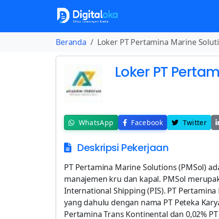
Beranda
Loker PT Pertamina Marine Solut
Loker PT Pertam
WhatsApp
Facebook
Twitter
Deskripsi Pekerjaan
PT Pertamina Marine Solutions (PMSol) adalah perusahaan yang bergerak di bidang manajemen kru dan kapal. PMSol merupakan anak perusahaan dari PT Pertamina International Shipping (PIS). PT Pertamina Marine Solutions (PMSol) berdiri pada tahun 1988 yang dahulu dengan nama PT Peteka Karya Gapura dengan kepemilikan saham 99,98% PT Pertamina Trans Kontinental dan 0,02% PT Pertamina Marine Engineering yang berfokus pada kegiatan general trading dan freight forwarding. Sebagai anak perusahaan dari PT Pertamina Trans Kontinental yang merupakan salah satu pemimpin pasar industri jasa maritim, PMSol memperluas kegiatan usahanya di bidang general service meliputi supply manpower dan jasa konsultasi sebagai bentuk sinergi antar Pertamina Group. PT Pertamina Marine Solutions (PMSol), bagian dari PT Pertamina International Shipping membuka lowongan kerja. Yuk, segera daftarkan dirimu, dan jadilah bagian dari kami! Lowongan Kerja PT Pertamina Marine Solutions Lowongan Kerja PT Pertamina Marine Solutions 1. Supervisor Mooring & Jetty PHR Dumai Deskripsi Pekerjaan: Mengikuti kegiatan rapat keselamatan harian, mingguan, bulanan yang menjadi agenda bersama perusahaan dan mengimplementasikan program keselamatan kepada bawahannya. Melakukan briefing, diskusi, memberi masukan, serta update kondisi karyawan,peralatan dan lapangan bersama pemilik fasilitas / user / perusahaan. Membuat dan memonitor program – program yang berhubungan dengan kegiatan pengoperasian serta perawatan peralatan Mooring Boat, Speed Boat dan Ferry Barge. Mengatur dan menganalisa operasi selamat dalam penggunaan Mooring Boat, Speed Boat dan Ferry Barge penyeberangan sesuai dengan SOP, JSA dan HAZID dari perusahaan, serta membuat laporan tertulis terhadap semua kegiatan tersebut. Memonitor dan memastikan ketersedian Crew Mooring Boat, Speed Boat dan Ferry Barge sesuai dengan jumlah yang telah menjadi ketetapan pemenuhan. Memberikan penilaian terhadap semua karyawan yang berada dalam pengawasanya dan dapat memberikan feedback / masukan penilaian kepada management sebagai bahan pertimbangan Bagian Finance & HR Project. Melakukan monthly visit ke site Sijurong & Kelok NE bersama user dan tim terkait yang relevan berdasarkan arahan perusahaan. Kualifikasi: Pendidikan minimum ijazah ANT-III/ATT-III Pengalaman kerja minimal 3 (tiga) tahun. Pengalaman kerja harus berhubungan dengan operasi ferry penyeberangan sungai serta program perawatan ferry. Memiliki pengalaman dalam operasi mooring boat, dan berthing unberthing kapal. Memiliki Kompetensi Teknis yang mempunyai kemampuan untuk membuat laporan tertulis, tentang kegiatan operasi, dan kondisi ferry serta fasilitas pendukungnya. Dan melakukan pelaporan tertulis tersebut kepada Perusahaan. Memiliki Kompetensi Perilaku : Punya kemampuan untuk mengatur dan menganalisa operasi loading / un-loading dan operasi penyeberangan ferry dengan selamat dan tepat waktu sesuai dengan SOP, JSA dan JHA yang dibuat oleh Perusahaan. Mampu melakukan komunikasi, sosialisasi dan penerapan komponen Management Safe Work (MSW) dan HAZID dengan pegawai yang berada dibawahnya dan pengguna jasa ferry, baik dari Perusahaan maupun masyarakat. Punya kemampuan untuk memimpin, mengatur dan mengawasi pegawai yang berada dibawahnya untuk melakukan pekerjaan dengan selamat, tepat waktu dan memenuhi spesifikasi. Memberikan nasehat dan penghargaan, termasuk melakukan pembinaan dan mentor kepada bawahan. Mampu melakukan pendekatan terhadap pengguna jasa ferry, terutama masyarakat dan pemuka masyarakat, untuk melakukan sosialisi keselamatan dan prosedur operasional ferry. Mengerti dan mampu untuk melakukan proses dan menganalisa proses pengurusan PTW, SOP, JSA, JHA dan HAZID. Penempatan: Dumai, Riau 2. Sekretaris Direktur PMSol Deskripsi Pekerjaan: Mengatur jadwal, agenda, dan kegiatan harian Direktur. Menyiapkan dan mengelola dokumen, surat-menyurat, serta administrasi yang berkaitan dengan kebutuhan Direktur. Membuat notulen rapat dan membantu penyusunan laporan atau presentasi. Mengatur komunikasi dan koordinasi antara Direktur dengan pihak internal maupun eksternal perusahaan. Mengelola pengarsipan dokumen dan memastikan dokumen tersimpan dengan rapi dan mudah diakses. Mengatur perjalanan dinas, pertemuan, serta kebutuhan operasional Direktur lainnya. Menindaklanjuti instruksi Direktur kepada pihak terkait dan memantau progres pelaksanaannya. Membantu memastikan kelancaran aktivitas dan kebutuhan administrasi Direktur sehari-hari. Menjaga kerahasiaan informasi, dokumen, dan data perusahaan. Melaksanakan tugas administrasi dan pekerjaan lain yang diberikan oleh Direktur sesuai kebutuhan. Persyaratan: Pendidikan minimal D3-S1 dari semua jurusan, diutamakan Sekretari, Administrasi Perkantoran, Administrasi Bisnis, Manajemen, atau bidang terkait. Memiliki pengalaman kerja minimal 2 tahun sebagai Sekretaris atau Staf Administrasi. Kemampuan berbahasa Inggris menjadi nilai tambah. Memiliki kemampuan komunikasi yang baik dalam lisan maupun tulisan. Teliti, terorganisir, dan mampu bekerja dengan baik