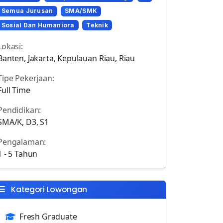
Semua Jurusan
SMA/SMK
Sosial Dan Humaniora
Teknik
Lokasi:
Banten, Jakarta, Kepulauan Riau, Riau
Tipe Pekerjaan:
Full Time
Pendidikan:
SMA/K, D3, S1
Pengalaman:
1 - 5 Tahun
Kategori Lowongan
Fresh Graduate