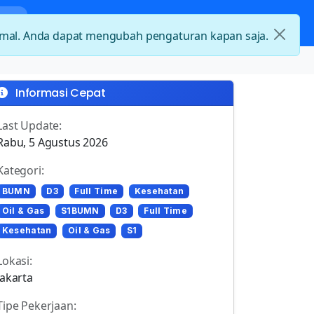
nda
Kategori Loker
Kontak
timal. Anda dapat mengubah pengaturan kapan saja.
Informasi Cepat
Last Update:
Rabu, 5 Agustus 2026
Kategori:
BUMN
D3
Full Time
Kesehatan
Oil & Gas
S1BUMN
D3
Full Time
Kesehatan
Oil & Gas
S1
Lokasi:
Jakarta
Tipe Pekerjaan: