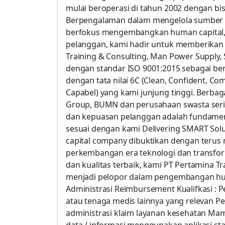
mulai beroperasi di tahun 2002 dengan bis
Berpengalaman dalam mengelola sumber 
berfokus mengembangkan human capital,
pelanggan, kami hadir untuk memberikan l
Training & Consulting, Man Power Supply, 
dengan standar ISO 9001:2015 sebagai ben
dengan tata nilai 6C (Clean, Confident, C
Capabel) yang kami junjung tinggi. Berbaga
Group, BUMN dan perusahaan swasta seri
dan kepuasan pelanggan adalah fundamen
sesuai dengan kami Delivering SMART Sol
capital company dibuktikan dengan ter
perkembangan era teknologi dan transf
dan kualitas terbaik, kami PT Pertamina T
menjadi pelopor dalam pengembangan hum
Administrasi Reimbursement Kualifkasi : 
atau tenaga medis lainnya yang relevan P
administrasi klaim layanan kesehatan M