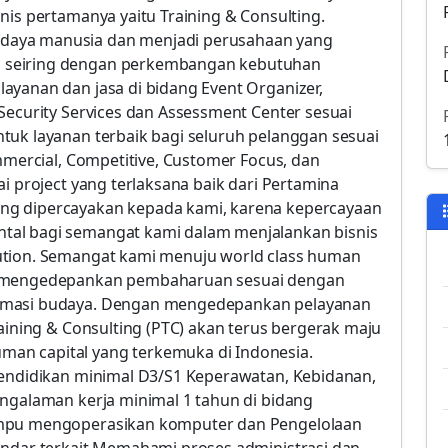
nis pertamanya yaitu Training & Consulting.
daya manusia dan menjadi perusahaan yang
 seiring dengan perkembangan kebutuhan
ayanan dan jasa di bidang Event Organizer,
Security Services dan Assessment Center sesuai
tuk layanan terbaik bagi seluruh pelanggan sesuai
ommercial, Competitive, Customer Focus, dan
i project yang terlaksana baik dari Pertamina
ng dipercayakan kepada kami, karena kepercayaan
tal bagi semangat kami dalam menjalankan bisnis
ution. Semangat kami menuju world class human
us mengedepankan pembaharuan sesuai dengan
ormasi budaya. Dengan mengedepankan pelayanan
raining & Consulting (PTC) akan terus bergerak maju
an capital yang terkemuka di Indonesia.
Pendidikan minimal D3/S1 Keperawatan, Kebidanan,
engalaman kerja minimal 1 tahun di bidang
ampu mengoperasikan komputer dan Pengelolaan