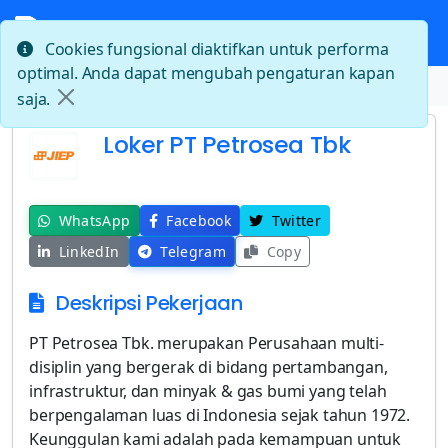
Cookies fungsional diaktifkan untuk performa
optimal. Anda dapat mengubah pengaturan kapan
Beranda
Loker PT Petrosea Tbk
saja.
Loker PT Petrosea Tbk
WhatsApp
Facebook
Twitter
LinkedIn
Telegram
Copy
Deskripsi Pekerjaan
PT Petrosea Tbk. merupakan Perusahaan multi-
disiplin yang bergerak di bidang pertambangan,
infrastruktur, dan minyak & gas bumi yang telah
berpengalaman luas di Indonesia sejak tahun 1972.
Keunggulan kami adalah pada kemampuan untuk