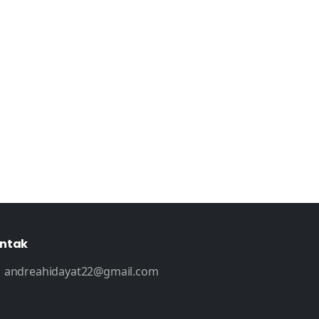
ntak
andreahidayat22@gmail.com