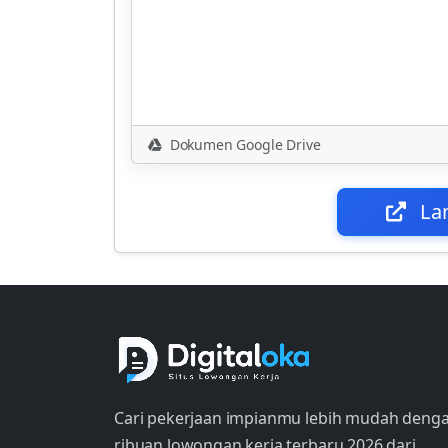
Dokumen Google Drive
La
Cari pekerjaan impianmu lebih mudah deng
ribuan lowongan kerja terbaru 2026 dari