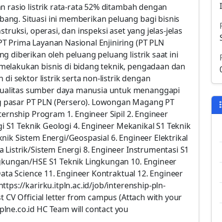
n rasio listrik rata-rata 52% ditambah dengan
ng. Situasi ini memberikan peluang bagi bisnis
truksi, operasi, dan inspeksi aset yang jelas-jelas
T Prima Layanan Nasional Enjiniring (PT PLN
 diberikan oleh peluang peluang listrik saat ini
melakukan bisnis di bidang teknik, pengadaan dan
di sektor listrik serta non-listrik dengan
ualitas sumber daya manusia untuk menanggapi
 pasar PT PLN (Persero). Lowongan Magang PT
ternship Program 1. Engineer Sipil 2. Engineer
ogi S1 Teknik Geologi 4. Engineer Mekanikal S1 Teknik
nik Sistem Energi/Geospasial 6. Engineer Elektrikal
 Listrik/Sistem Energi 8. Engineer Instrumentasi S1
ngkungan/HSE S1 Teknik Lingkungan 10. Engineer
/Data Science 11. Engineer Kontraktual 12. Engineer
tps://karirku.itpln.ac.id/job/interenship-pln-
t CV Official letter from campus (Attach with your
lne.co.id HC Team will contact you