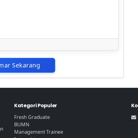
mar Sekarang
Kategori Populer
Ko
Fresh Graduate
BUMN
an
Management Trainee