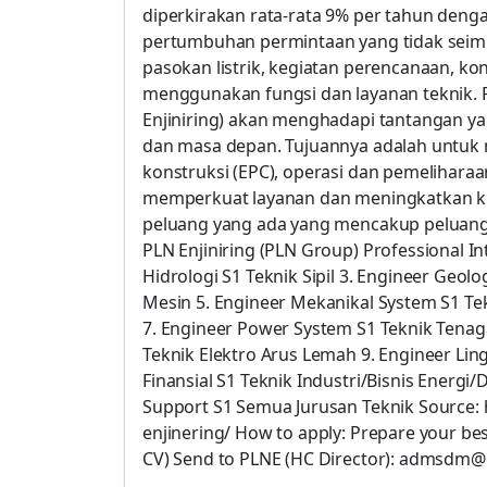
diperkirakan rata-rata 9% per tahun denga
pertumbuhan permintaan yang tidak seimba
pasokan listrik, kegiatan perencanaan, kons
menggunakan fungsi dan layanan teknik. P
Enjiniring) akan menghadapi tantangan yang
dan masa depan. Tujuannya adalah untuk 
konstruksi (EPC), operasi dan pemeliharaan 
memperkuat layanan dan meningkatkan k
peluang yang ada yang mencakup peluang
PLN Enjiniring (PLN Group) Professional In
Hidrologi S1 Teknik Sipil 3. Engineer Geol
Mesin 5. Engineer Mekanikal System S1 Tek
7. Engineer Power System S1 Teknik Tenaga
Teknik Elektro Arus Lemah 9. Engineer Li
Finansial S1 Teknik Industri/Bisnis Energi
Support S1 Semua Jurusan Teknik Source: ht
enjinering/ How to apply: Prepare your bes
CV) Send to PLNE (HC Director): admsdm@p