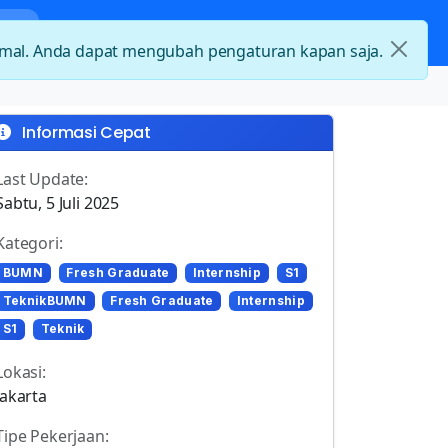
nda
Kategori Loker
Kontak
timal. Anda dapat mengubah pengaturan kapan saja.
Informasi Cepat
Last Update:
Sabtu, 5 Juli 2025
Kategori:
BUMN
Fresh Graduate
Internship
S1
TeknikBUMN
Fresh Graduate
Internship
S1
Teknik
Lokasi:
Jakarta
Tipe Pekerjaan: