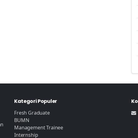
Kategori Populer
Ko
Fresh Graduate
BUMN
an
Management Trainee
Internship