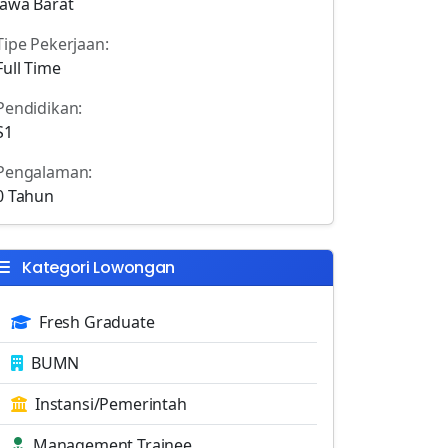
Jawa Barat
Tipe Pekerjaan:
Full Time
Pendidikan:
S1
Pengalaman:
0 Tahun
Kategori Lowongan
Fresh Graduate
BUMN
Instansi/Pemerintah
Management Trainee