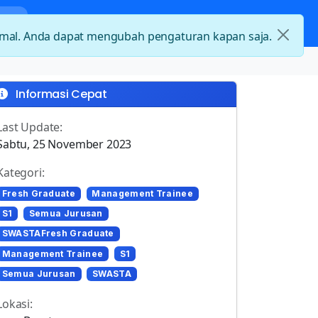
nda
Kategori Loker
Kontak
timal. Anda dapat mengubah pengaturan kapan saja.
Informasi Cepat
Last Update:
Sabtu, 25 November 2023
Kategori:
Fresh Graduate
Management Trainee
S1
Semua Jurusan
SWASTAFresh Graduate
Management Trainee
S1
Semua Jurusan
SWASTA
Lokasi: