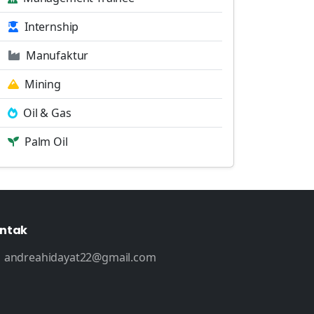
Internship
Manufaktur
Mining
Oil & Gas
Palm Oil
ntak
andreahidayat22@gmail.com