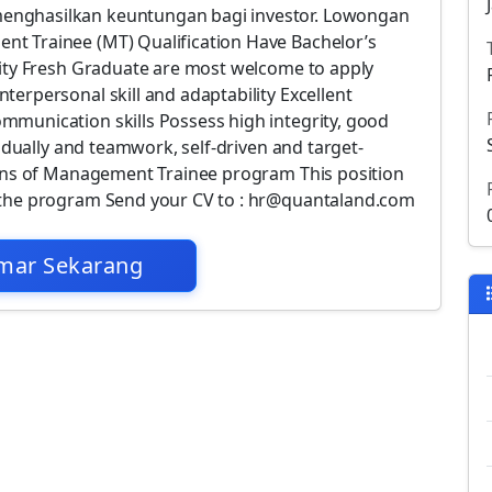
enghasilkan keuntungan bagi investor. Lowongan
t Trainee (MT) Qualification Have Bachelor’s
sity Fresh Graduate are most welcome to apply
erpersonal skill and adaptability Excellent
munication skills Possess high integrity, good
vidually and teamwork, self-driven and target-
ions of Management Trainee program This position
 the program Send your CV to : hr@quantaland.com
mar Sekarang