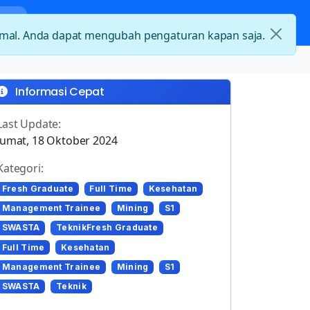
nda
Kategori Loker
Kontak
timal. Anda dapat mengubah pengaturan kapan saja.
Informasi Cepat
Last Update:
Jumat, 18 Oktober 2024
Kategori:
Fresh Graduate
Full Time
Kesehatan
Management Trainee
Mining
S1
SWASTA
TeknikFresh Graduate
Full Time
Kesehatan
Management Trainee
Mining
S1
SWASTA
Teknik