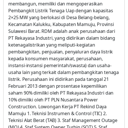
membangun, memiliki dan mengoperasikan
Pembangkit Listrik Tenaga Uap dengan kapasitas
2×25 MW yang berlokasi di Desa Belang-belang,
Kecamatan Kalukku, Kabupaten Mamuju, Provinsi
Sulawesi Barat. RDM adalah anak perusahaan dari
PT Rekayasa Industri, yang didirikan dalam bidang
ketenagalistrikan yang meliputi-kegiatan
pembangkitan, penjualan, penyaluran daya listrik
kepada konsumen masyarakat, perusahaan,
instansi-instansi pemerintah/swasta) dan usaha-
usaha lain yang terkait dalam pembangkitan tenaga
listrik. Perusahaan ini didirikan pada tanggal 21
Februari 2013 dengan prosentase kepemilikan
saham 90% dimiliki oleh PT Rekayasa Industri dan
10% dimiliki oleh PT PLN Nusantara Power
Construction. Lowongan Kerja PT Rekind Daya
Mamuju 1. Teknisi Instrumen & Control (TIC) 2.
Teknisi Alat Berat (TAB) 3. Staf Management Outage
(MO) 4. Staf System Owner Turbin (SOT) 5. Staf