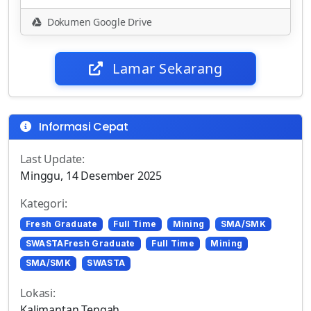
Dokumen Google Drive
Lamar Sekarang
Informasi Cepat
Last Update:
Minggu, 14 Desember 2025
Kategori:
Fresh Graduate
Full Time
Mining
SMA/SMK
SWASTAFresh Graduate
Full Time
Mining
SMA/SMK
SWASTA
Lokasi:
Kalimantan Tengah