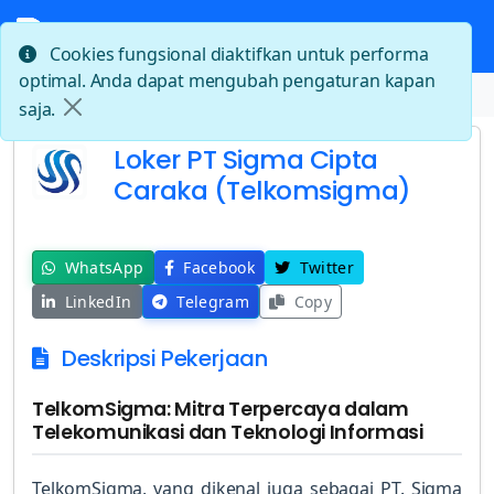
Cookies fungsional diaktifkan untuk performa
optimal. Anda dapat mengubah pengaturan kapan
Beranda
Loker PT Sigma Cipta Caraka (Telkomsigma)
saja.
Loker PT Sigma Cipta
Caraka (Telkomsigma)
WhatsApp
Facebook
Twitter
LinkedIn
Telegram
Copy
Deskripsi Pekerjaan
TelkomSigma: Mitra Terpercaya dalam
Telekomunikasi dan Teknologi Informasi
TelkomSigma, yang dikenal juga sebagai PT. Sigma