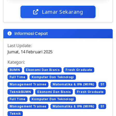
Lamar Sekarang
Informasi Cepat
Last Update:
Jumat, 14 Februari 2025
Kategori:
BUMN
Ekonomi Dan Bisnis
Fresh Graduate
Full Time
Komputer Dan Teknologi
Management Trainee
Matematika & IPA (MIPA)
S1
TeknikBUMN
Ekonomi Dan Bisnis
Fresh Graduate
Full Time
Komputer Dan Teknologi
Management Trainee
Matematika & IPA (MIPA)
S1
Teknik