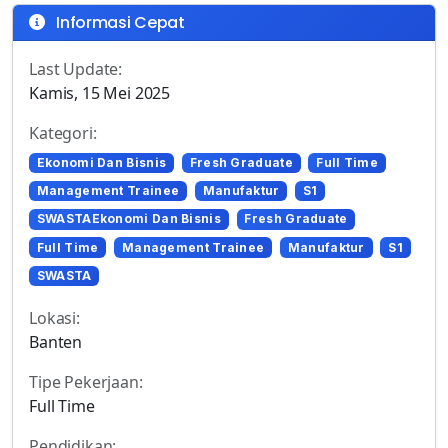
Informasi Cepat
Last Update:
Kamis, 15 Mei 2025
Kategori:
Ekonomi Dan Bisnis
Fresh Graduate
Full Time
Management Trainee
Manufaktur
S1
SWASTAEkonomi Dan Bisnis
Fresh Graduate
Full Time
Management Trainee
Manufaktur
S1
SWASTA
Lokasi:
Banten
Tipe Pekerjaan:
Full Time
Pendidikan: