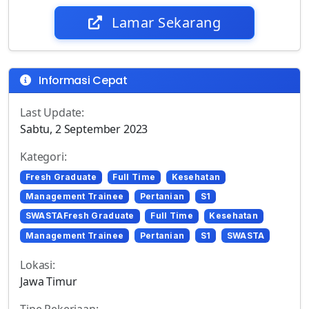
Lamar Sekarang
Informasi Cepat
Last Update:
Sabtu, 2 September 2023
Kategori:
Fresh Graduate
Full Time
Kesehatan
Management Trainee
Pertanian
S1
SWASTAFresh Graduate
Full Time
Kesehatan
Management Trainee
Pertanian
S1
SWASTA
Lokasi:
Jawa Timur
Tipe Pekerjaan: