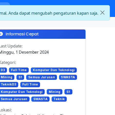
nda
Kategori Loker
Kontak
timal. Anda dapat mengubah pengaturan kapan saja.
Informasi Cepat
Last Update:
Minggu, 1 Desember 2024
Kategori:
D3
Full Time
Komputer Dan Teknologi
Mining
S1
Semua Jurusan
SWASTA
TeknikD3
Full Time
Komputer Dan Teknologi
Mining
S1
Semua Jurusan
SWASTA
Teknik
Lokasi: