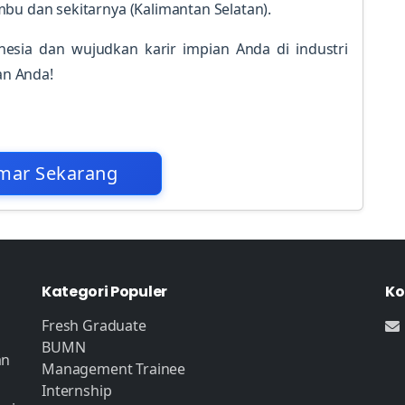
bu dan sekitarnya (Kalimantan Selatan).
esia dan wujudkan karir impian Anda di industri
an Anda!
mar Sekarang
Kategori Populer
Ko
Fresh Graduate
BUMN
an
Management Trainee
Internship