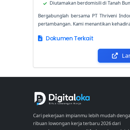
Diutamakan berdomisili di Tanah Bum
Bergabunglah bersama PT Thriveni Indon
pertambangan. Kami menantikan kehadir
Dokumen Terkait
La
Cari pekerjaan impianmu lebih mudah deng
ribuan lowongan kerja terbaru 2026 dari