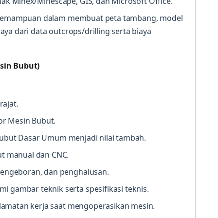
 Minex/Minescape, GIS, dan Microsoft Office.
a kemampuan dalam membuat peta tambang, model
a dari data outcrops/drilling serta biaya
sin Bubut)
ajat.
or Mesin Bubut.
 Bubut Dasar Umum menjadi nilai tambah.
t manual dan CNC.
ngeboran, dan penghalusan.
mbar teknik serta spesifikasi teknis.
lamatan kerja saat mengoperasikan mesin.