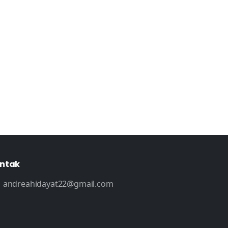
ntak
andreahidayat22@gmail.com