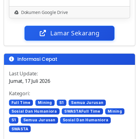
Dokumen Google Drive
Lamar Sekarang
Informasi Cepat
Last Update:
Jumat, 17 Juli 2026
Kategori:
Full Time
Mining
S1
Semua Jurusan
Sosial Dan Humaniora
SWASTAFull Time
Mining
S1
Semua Jurusan
Sosial Dan Humaniora
SWASTA