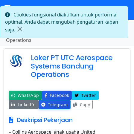
Cookies fungsional diaktifkan untuk performa
optimal. Anda dapat mengubah pengaturan kapan
Beranda
saja.
Loker PT UTC Aerospace Systems Bandung
Operations
Loker PT UTC Aerospace
Systems Bandung
Operations
WhatsApp
Facebook
Twitter
LinkedIn
Telegram
Copy
Deskripsi Pekerjaan
– Collins Aerospace, anak usaha United