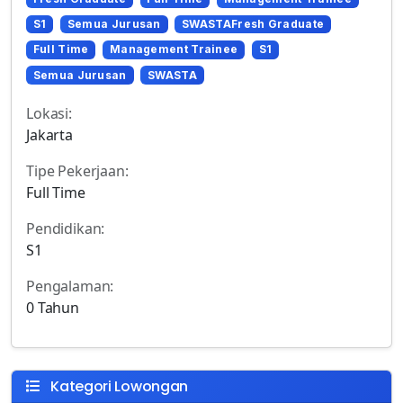
S1
Semua Jurusan
SWASTAFresh Graduate
Full Time
Management Trainee
S1
Semua Jurusan
SWASTA
Lokasi:
Jakarta
Tipe Pekerjaan:
Full Time
Pendidikan:
S1
Pengalaman:
0 Tahun
Kategori Lowongan