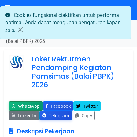
Cookies fungsional diaktifkan untuk performa
optimal. Anda dapat mengubah pengaturan kapan
Beranda
saja.
Loker Rekrutmen Pendamping Kegiatan Pamsimas
(Balai PBPK) 2026
Loker Rekrutmen
Pendamping Kegiatan
Pamsimas (Balai PBPK)
2026
WhatsApp
Facebook
Twitter
LinkedIn
Telegram
Copy
Deskripsi Pekerjaan