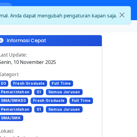
nda
Kategori Loker
Kontak
timal. Anda dapat mengubah pengaturan kapan saja.
Informasi Cepat
Last Update:
Senin, 10 November 2025
Kategori:
D3
Fresh Graduate
Full Time
Pemerintahan
S1
Semua Jurusan
SMA/SMKD3
Fresh Graduate
Full Time
Pemerintahan
S1
Semua Jurusan
SMA/SMK
Lokasi: