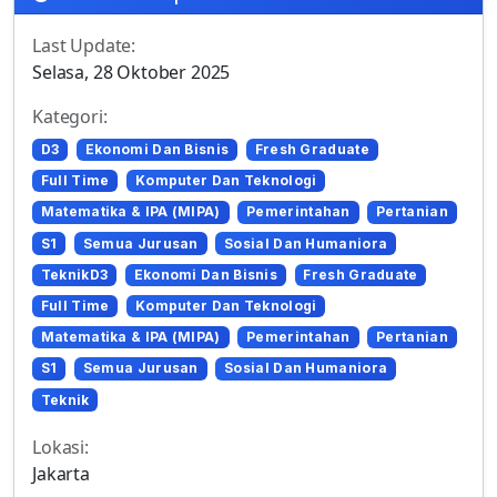
Last Update:
Selasa, 28 Oktober 2025
Kategori:
D3
Ekonomi Dan Bisnis
Fresh Graduate
Full Time
Komputer Dan Teknologi
Matematika & IPA (MIPA)
Pemerintahan
Pertanian
S1
Semua Jurusan
Sosial Dan Humaniora
TeknikD3
Ekonomi Dan Bisnis
Fresh Graduate
Full Time
Komputer Dan Teknologi
Matematika & IPA (MIPA)
Pemerintahan
Pertanian
S1
Semua Jurusan
Sosial Dan Humaniora
Teknik
Lokasi:
Jakarta