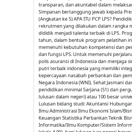
transparan, dan akuntabel dalam melaks
Simpanan bertanggung jawab kepada Pre
(Angkatan ke 5) APA ITU PCP LPS? Pendid
rekrutmen yang dilakukan dalam rangka m
dididik menjadi talenta terbaik di LPS. Pr
tahun, dalam bentuk program pelatihan int
memenuhi kebutuhan kompetensi dan pen
dan fungsi LPS. Untuk memenuhi perjalana
polis asuransi di Indonesia dan menjaga 
putri terbaik indonesia yang memiliki int
kepercayaan nasabah perbankan dan peme
Negara Indonesia (WNI). Sehat Jasmani da
pendidikan minimal Sarjana (S1) dari pergu
lulusan dalam negeri) atau 100 besar univer
Lulusan bidang studi: Akuntansi Hubungan
Ilmu Administrasi Ilmu Ekonomi Islam/Bi
Keuangan Statistika Perbankan Teknik Bi
Informatika/Ilmu Komputer/Sistem Informas