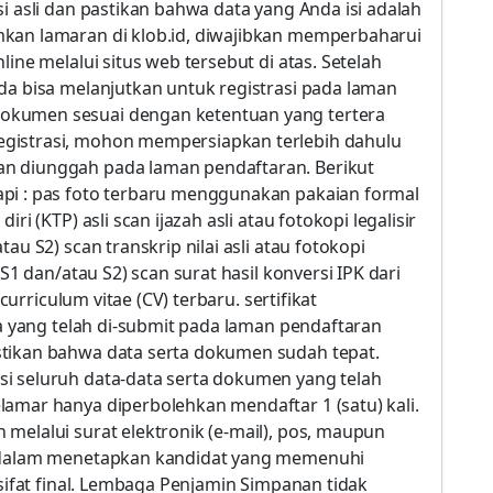
i asli dan pastikan bahwa data yang Anda isi adalah
mkan lamaran di klob.id, diwajibkan memperbaharui
line melalui situs web tersebut di atas. Setelah
da bisa melanjutkan untuk registrasi pada laman
okumen sesuai dengan ketentuan yang tertera
gistrasi, mohon mempersiapkan terlebih dahulu
n diunggah pada laman pendaftaran. Berikut
api : pas foto terbaru menggunakan pakaian formal
ri (KTP) asli scan ijazah asli atau fotokopi legalisir
au S2) scan transkrip nilai asli atau fotokopi
(S1 dan/atau S2) scan surat hasil konversi IPK dari
 curriculum vitae (CV) terbaru. sertifikat
ta yang telah di-submit pada laman pendaftaran
stikan bahwa data serta dokumen sudah tepat.
i seluruh data-data serta dokumen yang telah
lamar hanya diperbolehkan mendaftar 1 (satu) kali.
melalui surat elektronik (e-mail), pos, maupun
S dalam menetapkan kandidat yang memenuhi
rsifat final. Lembaga Penjamin Simpanan tidak