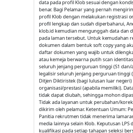
data pada profil Klob sesuai dengan kondis
benar. Bagi Pelamar yang pernah mengiri
profil Klob dengan melakukan registrasi on
profil lengkap dan sudah diperbaharui, An
klob.id kemudian mengunggah data dan d
pada laman tersebut. Untuk kemudahan re
dokumen dalam bentuk soft copy yang aka
daftar dokumen yang wajib untuk dilengk
atau kemeja berwarna putih scan identitas di
seluruh jenjang perguruan tinggi (S1 dan/at
legalisir seluruh jenjang perguruan tinggi 
Ditjen Diktiristek (bagi lulusan luar negeri)
organisasi/prestasi (apabila memiliki). Da
tidak dapat diubah, sehingga mohon dipa
Tidak ada layanan untuk perubahan/koreks
dikirim oleh pelamar. Ketentuan Umum: Pe
Panitia rekrutmen tidak menerima lamaran 
media lainnya selain Klob. Keputusan LP
kualifikasi pada setiap tahapan seleksi be