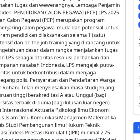
anakan tugas dan wewenangnya. Lembaga Penjamin
siden. PENDIDIKAN CALON PEGAWAI (PCP) LPS 2025
ikan Calon Pegawai (PCP) merupakan program
enjaring calon pegawai muda dan potensial untuk
ogram pendidikan dilaksanakan selama 1 (satu)
ensif dan on the job training yang dirancang untuk
getahuan dasar dalam rangka menjalankan tugas
n LPS sebagai otoritas resolusi perbankan dan
simpanan nasabah Indonesia, LPS mengajak putra-
egritas untuk berkontribusi dalam menjaga
gang polis. Persyaratan dan Pendaftaran Warga
n Rohani. Telah menyelesaikan masa studi jenjang
ruan tinggi berakreditasi A atau Unggul (bagi
sitas terbaik di dunia (bagi lulusan luar negeri).
 Internasional Aktuaria Psikologi Ilmu Ekonomi
snis Islam Ilmu Komunikasi Manajemen Matematika
snis Studi Pembangunan Ilmu Hukum Teknik
i Indeks Prestasi Kumulatif (IPK) minimal 2,75