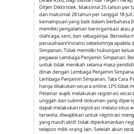
(skala 4,00), bagi lulusan luar negeri har
Ditjen Diktiristek. Maksimal 25 tahun per t
dan maksimal 28 tahun per tanggal 18 Juli
kemampuan yang baik dalam berbahasa Ing
memiliki pengalaman berorganisasi atau p
olahraga, seni, dan sebagainya. Bersedia
perusahaan/instansi sebelumnya apabila 
Simpanan. Tidak memiliki hubungan kelu
pegawai Lembaga Penjamin Simpanan. Be
untuk tidak menikah selama masa pendidi
dinas dengan Lembaga Penjamin Simpanan.
Lembaga Penjamin Simpanan. Tata Cara Pe
hanya dilakukan secara online. LPS tidak
Pelamar wajib melakukan registrasi secara o
unggah dan submit dokumen yang dipersy
dapat melakukan registrasi melalui situs
tersedia. diwajibkan untuk registrasi me
yang masih aktif. tidak diperkenankan re
telepon milik orang lain. Setelah akun ter