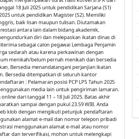
ap dapat menyampaikan surat hasil konversi IPK dari
anggal 18 Juli 2025 untuk pendidikan Sarjana (S1)
 2025 untuk pendidikan Magister (S2). Memiliki
gris, baik lisan maupun tulisan. Diutamakan
restasi antara lain dalam bidang akademik,
 mengundurkan diri dan melepaskan ikatan dinas di
diterima sebagai calon pegawai Lembaga Penjamin
arga sedarah atau karena perkawinan dengan
lum menikah/belum pernah menikah dan bersedia
kan. Bersedia menandatangani perjanjian ikatan
 Bersedia ditempatkan di seluruh kantor
ndaftaran : Pelamaran posisi PCP LPS Tahun 2025
 menggunakan media lain untuk pengiriman lamaran.
nline dari tanggal 11 – 18 Juli 2025. Batas akhir
aratkan sampai dengan pukul 23.59 WIB. Anda
 web klob dengan mengikuti petunjuk pendaftaran
nggunakan alamat e-mail dan nomor telepon pribadi
gistrasi menggunakan alamat e-mail atau nomor
daftar dan terverifikasi, mohon untuk melengkapi