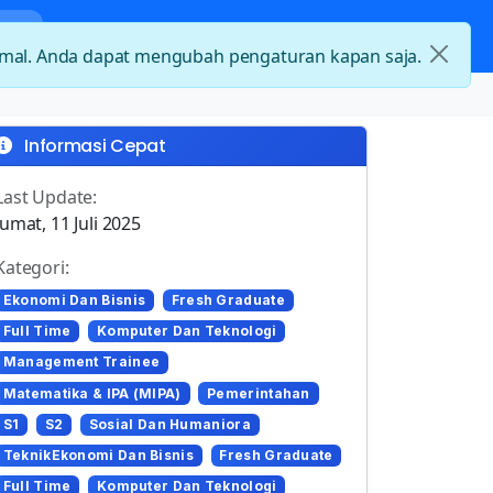
nda
Kategori Loker
Kontak
timal. Anda dapat mengubah pengaturan kapan saja.
Informasi Cepat
Last Update:
Jumat, 11 Juli 2025
Kategori:
Ekonomi Dan Bisnis
Fresh Graduate
Full Time
Komputer Dan Teknologi
Management Trainee
Matematika & IPA (MIPA)
Pemerintahan
S1
S2
Sosial Dan Humaniora
TeknikEkonomi Dan Bisnis
Fresh Graduate
Full Time
Komputer Dan Teknologi