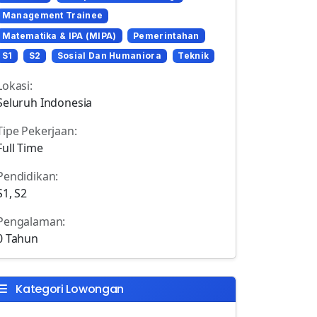
Management Trainee
Matematika & IPA (MIPA)
Pemerintahan
S1
S2
Sosial Dan Humaniora
Teknik
Lokasi:
Seluruh Indonesia
Tipe Pekerjaan:
Full Time
Pendidikan:
S1, S2
Pengalaman:
0 Tahun
Kategori Lowongan