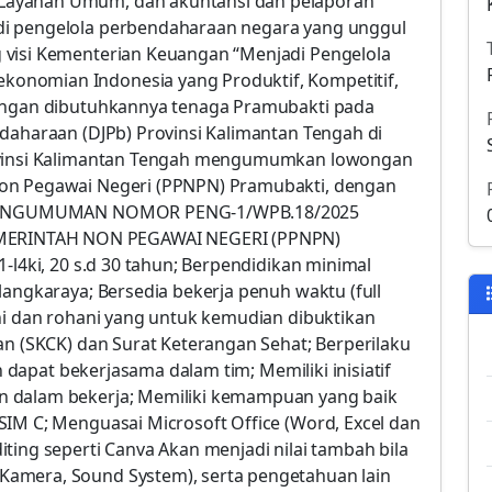
Layanan Umum, dan akuntansi dan pelaporan
di pengelola perbendaharaan negara yang unggul
 visi Kementerian Keuangan “Menjadi Pengelola
onomian Indonesia yang Produktif, Kompetitif,
dengan dibutuhkannya tenaga Pramubakti pada
ndaharaan (DJPb) Provinsi Kalimantan Tengah di
rovinsi Kalimantan Tengah mengumumkan lowongan
Non Pegawai Negeri (PPNPN) Pramubakti, dengan
t: PENGUMUMAN NOMOR PENG-1/WPB.18/2025
ERINTAH NON PEGAWAI NEGERI (PPNPN)
-l4ki, 20 s.d 30 tahun; Berpendidikan minimal
langkaraya; Bersedia bekerja penuh waktu (full
ani dan rohani yang untuk kemudian dibuktikan
an (SKCK) dan Surat Keterangan Sehat; Berperilaku
an dapat bekerjasama dalam tim; Memiliki inisiatif
n dalam bekerja; Memiliki kemampuan yang baik
SIM C; Menguasai Microsoft Office (Word, Excel dan
ting seperti Canva Akan menjadi nilai tambah bila
amera, Sound System), serta pengetahuan lain