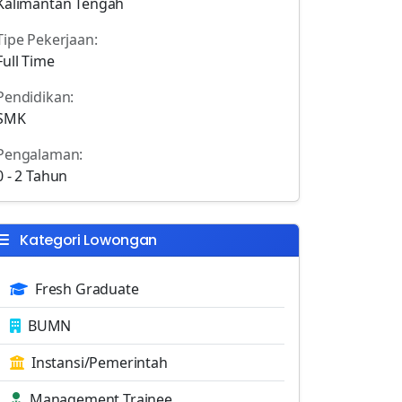
Kalimantan Tengah
Tipe Pekerjaan:
Full Time
Pendidikan:
SMK
Pengalaman:
0 - 2 Tahun
Kategori Lowongan
Fresh Graduate
BUMN
Instansi/Pemerintah
Management Trainee