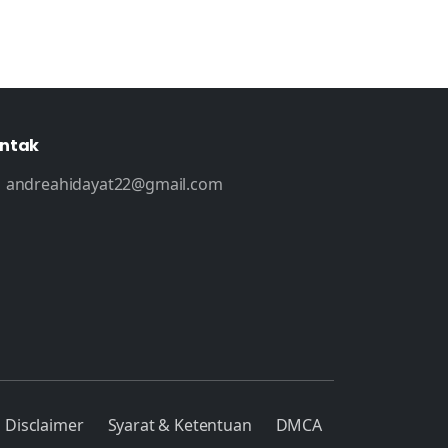
ntak
andreahidayat22@gmail.com
Disclaimer
Syarat & Ketentuan
DMCA