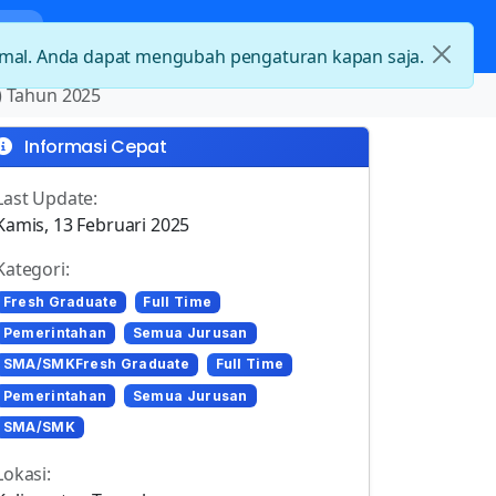
nda
Kategori Loker
Kontak
timal. Anda dapat mengubah pengaturan kapan saja.
) Tahun 2025
Informasi Cepat
Last Update:
Kamis, 13 Februari 2025
Kategori:
Fresh Graduate
Full Time
Pemerintahan
Semua Jurusan
SMA/SMKFresh Graduate
Full Time
Pemerintahan
Semua Jurusan
SMA/SMK
Lokasi: