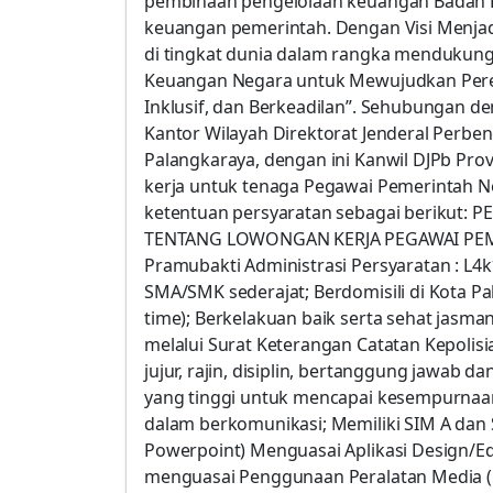
pembinaan pengelolaan keuangan Badan 
keuangan pemerintah. Dengan Visi Menja
di tingkat dunia dalam rangka mendukung
Keuangan Negara untuk Mewujudkan Perek
Inklusif, dan Berkeadilan”. Sehubungan 
Kantor Wilayah Direktorat Jenderal Perbe
Palangkaraya, dengan ini Kanwil DJPb P
kerja untuk tenaga Pegawai Pemerintah 
ketentuan persyaratan sebagai beriku
TENTANG LOWONGAN KERJA PEGAWAI PEM
Pramubakti Administrasi Persyaratan : L4k1
SMA/SMK sederajat; Berdomisili di Kota Pa
time); Berkelakuan baik serta sehat jasm
melalui Surat Keterangan Catatan Kepolisi
jujur, rajin, disiplin, bertanggung jawab d
yang tinggi untuk mencapai kesempurnaa
dalam berkomunikasi; Memiliki SIM A dan 
Powerpoint) Menguasai Aplikasi Design/Edi
menguasai Penggunaan Peralatan Media (K