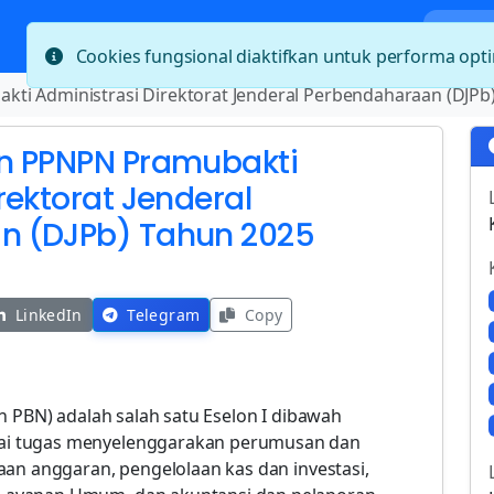
Bera
Cookies fungsional diaktifkan untuk performa op
ti Administrasi Direktorat Jenderal Perbendaharaan (DJPb
n PPNPN Pramubakti
rektorat Jenderal
n (DJPb) Tahun 2025
LinkedIn
Telegram
Copy
n PBN) adalah salah satu Eselon I dibawah
ai tugas menyelenggarakan perumusan dan
aan anggaran, pengelolaan kas dan investasi,