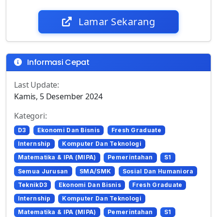
Lamar Sekarang
Informasi Cepat
Last Update:
Kamis, 5 Desember 2024
Kategori:
D3
Ekonomi Dan Bisnis
Fresh Graduate
Internship
Komputer Dan Teknologi
Matematika & IPA (MIPA)
Pemerintahan
S1
Semua Jurusan
SMA/SMK
Sosial Dan Humaniora
TeknikD3
Ekonomi Dan Bisnis
Fresh Graduate
Internship
Komputer Dan Teknologi
Matematika & IPA (MIPA)
Pemerintahan
S1