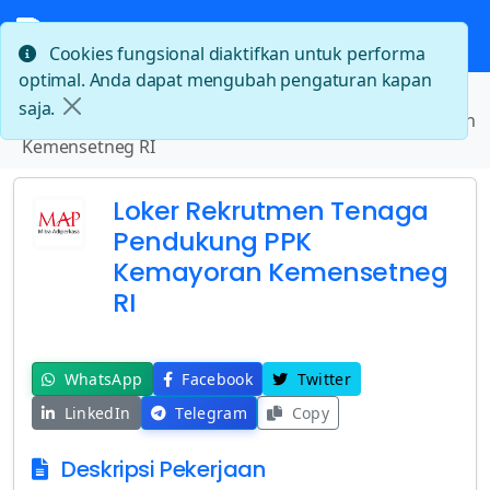
Cookies fungsional diaktifkan untuk performa
optimal. Anda dapat mengubah pengaturan kapan
Beranda
saja.
Loker Rekrutmen Tenaga Pendukung PPK Kemayoran
Kemensetneg RI
Loker Rekrutmen Tenaga
Pendukung PPK
Kemayoran Kemensetneg
RI
WhatsApp
Facebook
Twitter
LinkedIn
Telegram
Copy
Deskripsi Pekerjaan