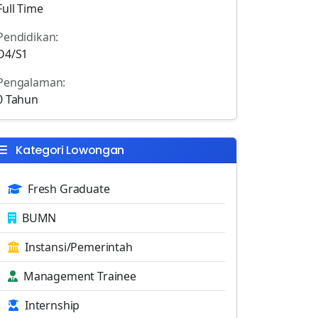
Full Time
Pendidikan:
D4/S1
Pengalaman:
0 Tahun
Kategori Lowongan
Fresh Graduate
BUMN
Instansi/Pemerintah
Management Trainee
Internship