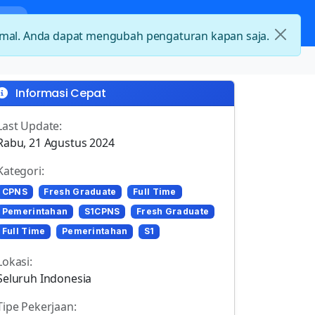
nda
Kategori Loker
Kontak
timal. Anda dapat mengubah pengaturan kapan saja.
Informasi Cepat
Last Update:
Rabu, 21 Agustus 2024
Kategori:
CPNS
Fresh Graduate
Full Time
Pemerintahan
S1CPNS
Fresh Graduate
Full Time
Pemerintahan
S1
Lokasi:
Seluruh Indonesia
Tipe Pekerjaan: