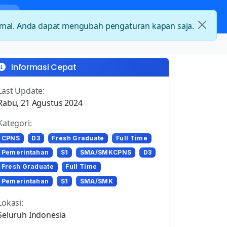
nda
Kategori Loker
Kontak
timal. Anda dapat mengubah pengaturan kapan saja.
Informasi Cepat
Last Update:
Rabu, 21 Agustus 2024
Kategori:
CPNS
D3
Fresh Graduate
Full Time
Pemerintahan
S1
SMA/SMKCPNS
D3
Fresh Graduate
Full Time
Pemerintahan
S1
SMA/SMK
Lokasi:
Seluruh Indonesia