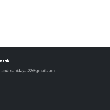
ntak
andreahidayat22@gmail.com