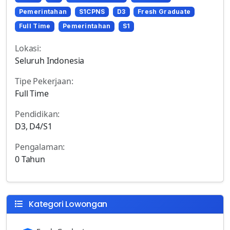
Pemerintahan
S1CPNS
D3
Fresh Graduate
Full Time
Pemerintahan
S1
Lokasi:
Seluruh Indonesia
Tipe Pekerjaan:
Full Time
Pendidikan:
D3, D4/S1
Pengalaman:
0 Tahun
Kategori Lowongan