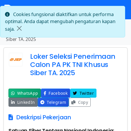
Cookies fungsional diaktifkan untuk performa
optimal. Anda dapat mengubah pengaturan kapan
Beranda
saja.
Loker Seleksi Penerimaan Calon PA PK TNI Khusus
Siber TA. 2025
Loker Seleksi Penerimaan
Calon PA PK TNI Khusus
Siber TA. 2025
WhatsApp
Facebook
Twitter
LinkedIn
Telegram
Copy
Deskripsi Pekerjaan
Satuan Siber Tentara Nasional Indonesia: