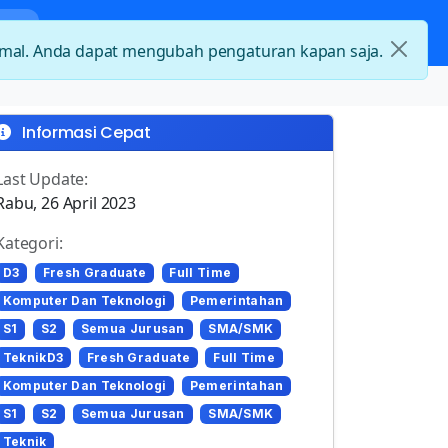
nda
Kategori Loker
Kontak
timal. Anda dapat mengubah pengaturan kapan saja.
Informasi Cepat
Last Update:
Rabu, 26 April 2023
Kategori:
D3
Fresh Graduate
Full Time
Komputer Dan Teknologi
Pemerintahan
S1
S2
Semua Jurusan
SMA/SMK
TeknikD3
Fresh Graduate
Full Time
Komputer Dan Teknologi
Pemerintahan
S1
S2
Semua Jurusan
SMA/SMK
Teknik