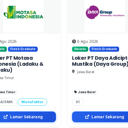
Agu 2026
6 Agu 2026
sta
Fresh Graduate
Swasta
Fresh Graduate
er PT Motasa
Loker PT Daya Adicipt
onesia (Ladaku &
Mustika (Daya Group
aku)
Jawa Barat
wa Timur
awa Timur
Jawa Barat
A/SMK
Manufaktur
S1
Lamar Sekarang
Lamar Sekarang