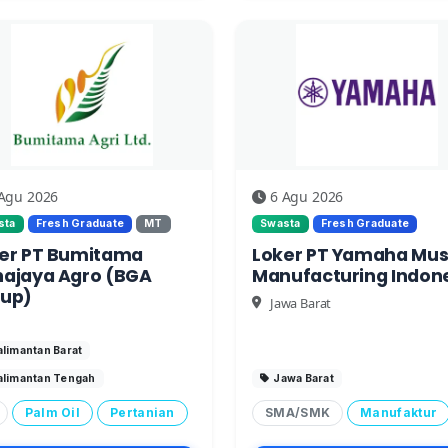
Agu 2026
6 Agu 2026
sta
Fresh Graduate
MT
Swasta
Fresh Graduate
er PT Bumitama
Loker PT Yamaha Mus
ajaya Agro (BGA
Manufacturing Indon
up)
Jawa Barat
alimantan Barat
alimantan Tengah
Jawa Barat
Palm Oil
Pertanian
SMA/SMK
Manufaktur