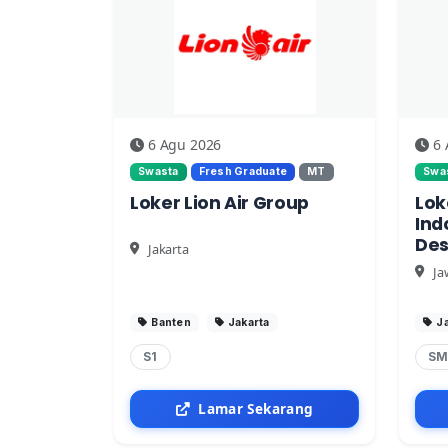
6 Agu 2026
6 
Swasta
Fresh Graduate
MT
Swa
Loker Lion Air Group
Lok
Ind
Des
Jakarta
Ja
Banten
Jakarta
J
S1
SM
Lamar Sekarang