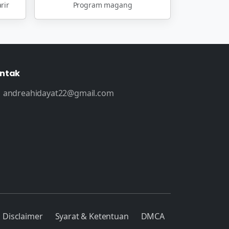
rir
Program magang
ntak
andreahidayat22@gmail.com
Disclaimer
Syarat & Ketentuan
DMCA