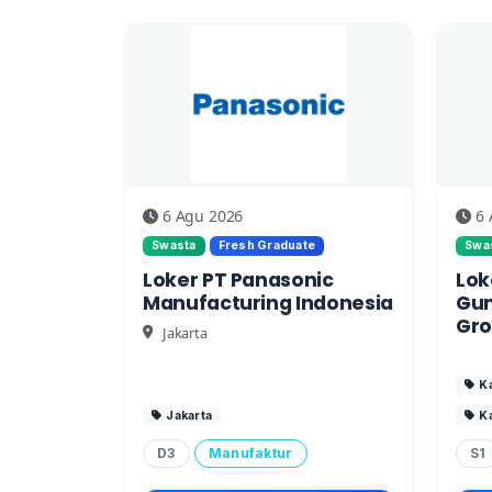
6 Agu 2026
6 
Swasta
Fresh Graduate
Swa
Loker PT Panasonic
Lok
Manufacturing Indonesia
Gun
Gro
Jakarta
K
Jakarta
K
D3
Manufaktur
S1