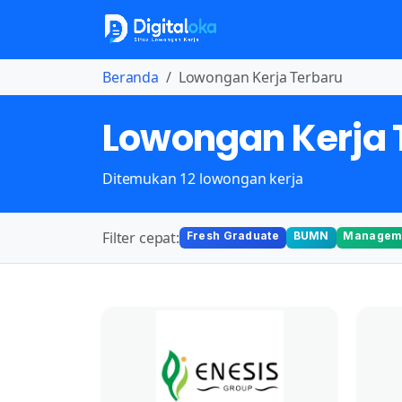
Beranda
Lowongan Kerja Terbaru
Lowongan Kerja 
Ditemukan 12 lowongan kerja
Filter cepat:
Fresh Graduate
BUMN
Manageme