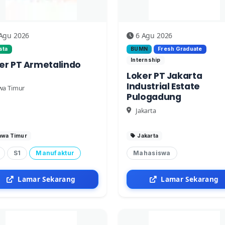
Agu 2026
6 Agu 2026
sta
BUMN
Fresh Graduate
Internship
er PT Armetalindo
Loker PT Jakarta
Industrial Estate
wa Timur
Pulogadung
Jakarta
awa Timur
Jakarta
S1
Manufaktur
Mahasiswa
Lamar Sekarang
Lamar Sekarang