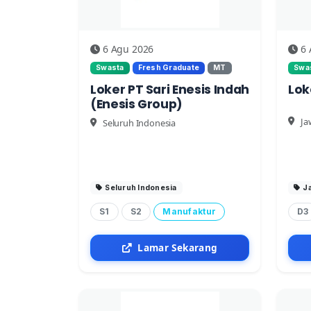
6 Agu 2026
6 
Swasta
Fresh Graduate
MT
Swa
Loker PT Sari Enesis Indah
Lok
(Enesis Group)
Ja
Seluruh Indonesia
Seluruh Indonesia
J
S1
S2
Manufaktur
D3
Lamar Sekarang